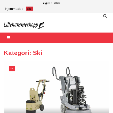
Skip
august 6, 2026
to
Hjemmeside
Ski
content
Kategori:
Ski
Ski