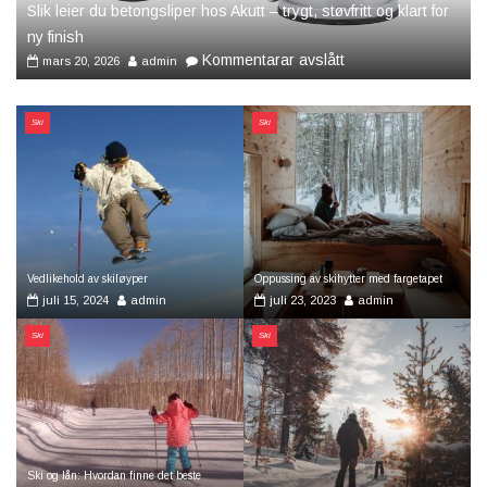
Slik leier du betongsliper hos Akutt – trygt, støvfritt og klart for
ny finish
på
Kommentarar avslått
mars 20, 2026
admin
Slik
leier
du
betongsliper
Ski
Ski
hos
Akutt
–
trygt,
støvfritt
og
klart
for
ny
finish
Vedlikehold av skiløyper
Oppussing av skihytter med fargetapet
juli 15, 2024
admin
juli 23, 2023
admin
Ski
Ski
Ski og lån: Hvordan finne det beste