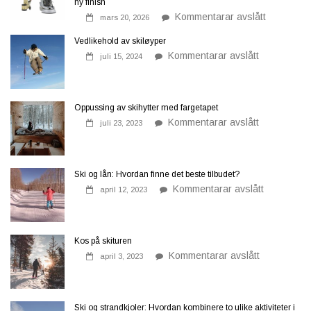
ny finish
på
Kommentarar avslått
mars 20, 2026
Slik
leier
Vedlikehold av skiløyper
du
på
betongslip
Kommentarar avslått
juli 15, 2024
Vedlikehold
hos
av
Akutt
skiløyper
–
trygt,
støvfritt
Oppussing av skihytter med fargetapet
og
på
Kommentarar avslått
klart
juli 23, 2023
Oppussing
for
av
ny
skihytter
finish
med
fargetapet
Ski og lån: Hvordan finne det beste tilbudet?
på
Kommentarar avslått
april 12, 2023
Ski
og
lån:
Hvordan
finne
Kos på skituren
det
på
Kommentarar avslått
beste
april 3, 2023
Kos
tilbudet?
på
skituren
Ski og strandkjoler: Hvordan kombinere to ulike aktiviteter i