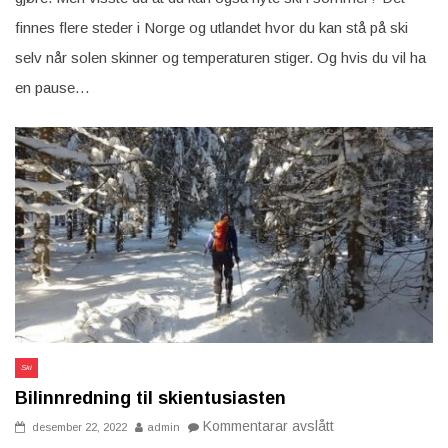
kombinere
to
finnes flere steder i Norge og utlandet hvor du kan stå på ski
ulike
aktiviteter
selv når solen skinner og temperaturen stiger. Og hvis du vil ha
i
sommer
en pause…
Ski
Bilinnredning til skientusiasten
på
Kommentarar avslått
desember 22, 2022
admin
Bilinnredning