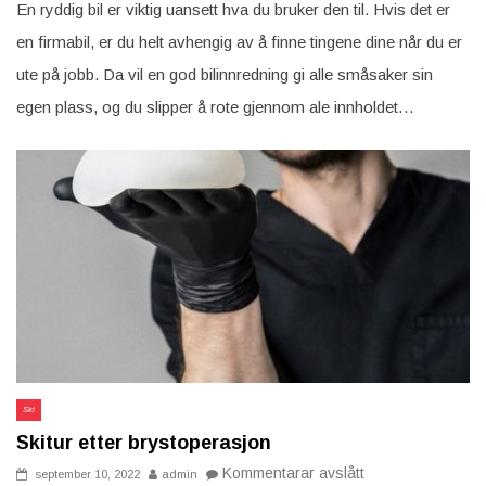
til
En ryddig bil er viktig uansett hva du bruker den til. Hvis det er
skientusiasten
en firmabil, er du helt avhengig av å finne tingene dine når du er
ute på jobb. Da vil en god bilinnredning gi alle småsaker sin
egen plass, og du slipper å rote gjennom ale innholdet…
Ski
Skitur etter brystoperasjon
på
Kommentarar avslått
september 10, 2022
admin