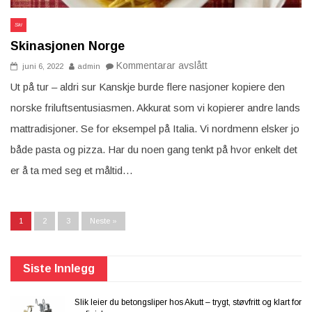
Ski
Skinasjonen Norge
på
Kommentarar avslått
juni 6, 2022
admin
Skinasjonen
Norge
Ut på tur – aldri sur Kanskje burde flere nasjoner kopiere den
norske friluftsentusiasmen. Akkurat som vi kopierer andre lands
mattradisjoner. Se for eksempel på Italia. Vi nordmenn elsker jo
både pasta og pizza. Har du noen gang tenkt på hvor enkelt det
er å ta med seg et måltid…
1
2
3
Neste »
Siste Innlegg
Slik leier du betongsliper hos Akutt – trygt, støvfritt og klart for