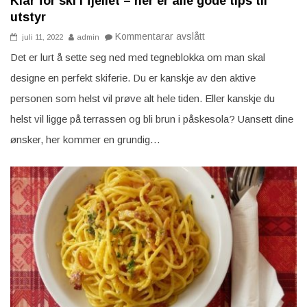
Klar for ski i fjellet – her er alle gode tips til
utstyr
på
Kommentarar avslått
juli 11, 2022
admin
Klar
for
Det er lurt å sette seg ned med tegneblokka om man skal
ski
i
designe en perfekt skiferie. Du er kanskje av den aktive
fjellet
–
personen som helst vil prøve alt hele tiden. Eller kanskje du
her
er
helst vil ligge på terrassen og bli brun i påskesola? Uansett dine
alle
gode
ønsker, her kommer en grundig…
tips
til
utstyr