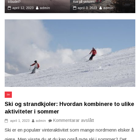
tilbudet?
Kos på skituren
april 12, 2023
admin
april 3, 2023
admin
Ski
Ski og strandkjoler: Hvordan kombinere to ulike
aktiviteter i sommer
på
Kommentarar avslått
april 1, 2023
admin
Ski
og
Ski er en populær vinteraktivitet som mange nordmenn elsker å
strandkjoler:
Hvordan
gjøre. Men visste du at du kan også nyte ski i sommer? Det