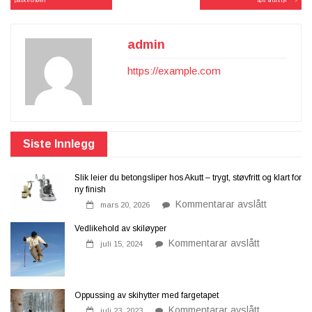
påskesnøen
tips til utstyr
admin
https://example.com
Siste Innlegg
Slik leier du betongsliper hos Akutt – trygt, støvfritt og klart for
ny finish
på
Kommentarar avslått
mars 20, 2026
Slik
leier
Vedlikehold av skiløyper
du
på
betongslip
Kommentarar avslått
juli 15, 2024
Vedlikehold
hos
av
Akutt
skiløyper
–
trygt,
støvfritt
Oppussing av skihytter med fargetapet
og
på
Kommentarar avslått
klart
juli 23, 2023