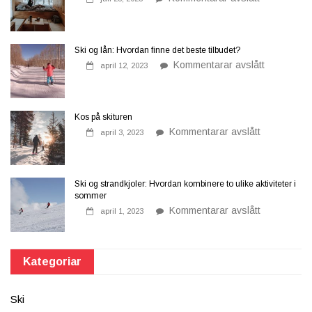
Oppussing
for
av
ny
skihytter
finish
med
fargetapet
Ski og lån: Hvordan finne det beste tilbudet?
på
Kommentarar avslått
april 12, 2023
Ski
og
lån:
Hvordan
finne
Kos på skituren
det
på
Kommentarar avslått
beste
april 3, 2023
Kos
tilbudet?
på
skituren
Ski og strandkjoler: Hvordan kombinere to ulike aktiviteter i
sommer
på
Kommentarar avslått
april 1, 2023
Ski
og
strandkjoler
Hvordan
kombinere
Kategoriar
to
ulike
aktiviteter
i
Ski
sommer