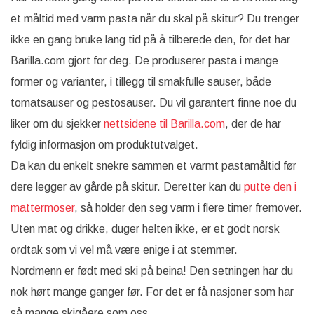
et måltid med varm pasta når du skal på skitur? Du trenger
ikke en gang bruke lang tid på å tilberede den, for det har
Barilla.com gjort for deg. De produserer pasta i mange
former og varianter, i tillegg til smakfulle sauser, både
tomatsauser og pestosauser. Du vil garantert finne noe du
liker om du sjekker
nettsidene til Barilla.com
, der de har
fyldig informasjon om produktutvalget.
Da kan du enkelt snekre sammen et varmt pastamåltid før
dere legger av gårde på skitur. Deretter kan du
putte den i
mattermoser
, så holder den seg varm i flere timer fremover.
Uten mat og drikke, duger helten ikke, er et godt norsk
ordtak som vi vel må være enige i at stemmer.
Nordmenn er født med ski på beina! Den setningen har du
nok hørt mange ganger før. For det er få nasjoner som har
så mange skigåere som oss.