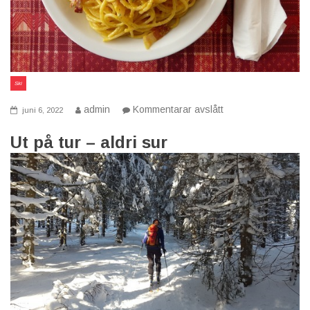
Ski
på
admin
Kommentarar avslått
juni 6, 2022
Skinasjonen
Norge
Ut på tur – aldri sur