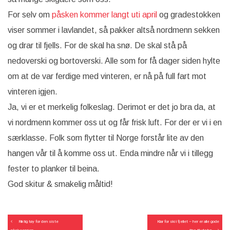
For selv om
påsken kommer langt uti april
og gradestokken
viser sommer i lavlandet, så pakker altså nordmenn sekken
og drar til fjells. For de skal ha snø. De skal stå på
nedoverski og bortoverski. Alle som for få dager siden hylte
om at de var ferdige med vinteren, er nå på full fart mot
vinteren igjen.
Ja, vi er et merkelig folkeslag. Derimot er det jo bra da, at
vi nordmenn kommer oss ut og får frisk luft. For der er vi i en
særklasse. Folk som flytter til Norge forstår lite av den
hangen vår til å komme oss ut. Enda mindre når vi i tillegg
fester to planker til beina.
God skitur & smakelig måltid!
Innleggsnavigering
Riktig tøy for den siste
Klar for ski i fjellet – her er alle gode