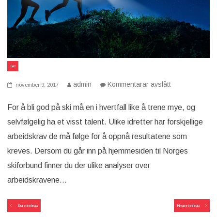
Ski
på
admin
Kommentarar avslått
november 9, 2017
Hvordan
bli
god
For å bli god på ski må en i hvertfall like å trene mye, og
på
selvfølgelig ha et visst talent. Ulike idretter har forskjellige
ski?
arbeidskrav de må følge for å oppnå resultatene som
kreves. Dersom du går inn på hjemmesiden til Norges
skiforbund finner du der ulike analyser over
arbeidskravene…
Innleggsnavigasjon
Eldre innlegg
Nyare innlegg