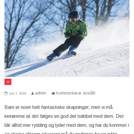
Ski
på
admin
Kommentarar avslått
juli 1, 2018
Slik
får
du
Barn er noen helt fantastiske skapninger, men vi må
familien
innrømme at det følges en god del trøbbel med dem. Det
ut
i
blir alltid mer rydding og lyder med dem, og har du kommet i
snøen