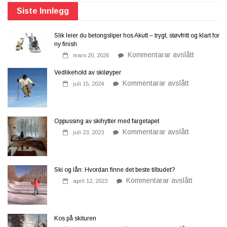
Siste Innlegg
Slik leier du betongsliper hos Akutt – trygt, støvfritt og klart for
ny finish
på
Kommentarar avslått
mars 20, 2026
Slik
leier
Vedlikehold av skiløyper
du
på
betongslip
Kommentarar avslått
juli 15, 2024
Vedlikehold
hos
av
Akutt
skiløyper
–
trygt,
støvfritt
Oppussing av skihytter med fargetapet
og
på
Kommentarar avslått
klart
juli 23, 2023
Oppussing
for
av
ny
skihytter
finish
med
fargetapet
Ski og lån: Hvordan finne det beste tilbudet?
på
Kommentarar avslått
april 12, 2023
Ski
og
lån:
Hvordan
finne
Kos på skituren
det