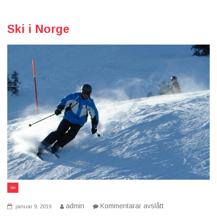
Ski i Norge
Ski
på
admin
Kommentarar avslått
januar 9, 2019
Ski