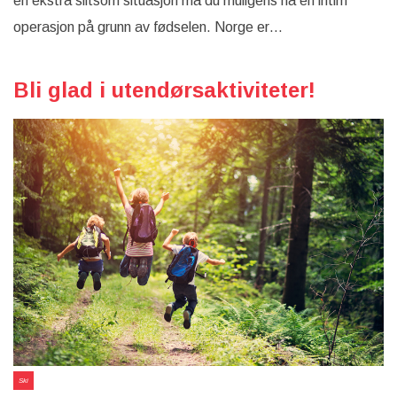
en ekstra slitsom situasjon må du muligens ha en intim
operasjon på grunn av fødselen. Norge er…
Bli glad i utendørsaktiviteter!
Ski