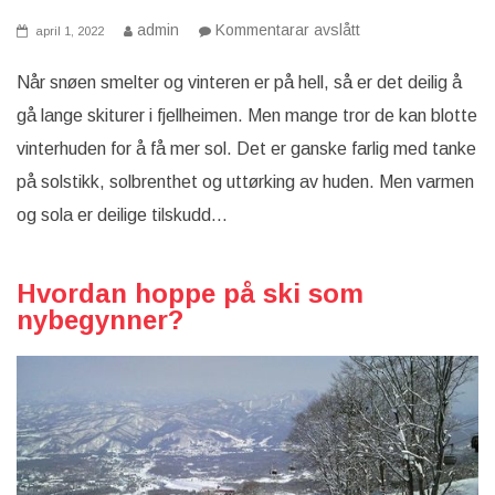
på
admin
Kommentarar avslått
april 1, 2022
Riktig
tøy
for
Når snøen smelter og vinteren er på hell, så er det deilig å
den
gå lange skiturer i fjellheimen. Men mange tror de kan blotte
siste
påskesnøen
vinterhuden for å få mer sol. Det er ganske farlig med tanke
på solstikk, solbrenthet og uttørking av huden. Men varmen
og sola er deilige tilskudd…
Hvordan hoppe på ski som
nybegynner?