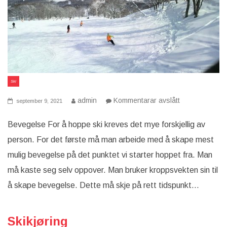
Ski
på
admin
Kommentarar avslått
september 9, 2021
Hvordan
hoppe
på
Bevegelse For å hoppe ski kreves det mye forskjellig av
ski
person. For det første må man arbeide med å skape mest
som
nybegynner?
mulig bevegelse på det punktet vi starter hoppet fra. Man
må kaste seg selv oppover. Man bruker kroppsvekten sin til
å skape bevegelse. Dette må skje på rett tidspunkt…
Skikjøring