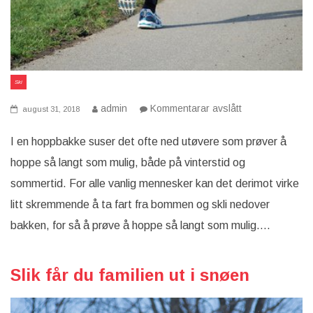
Ski
på
admin
Kommentarar avslått
august 31, 2018
Lysgårdsbakke
mange
muligheter
I en hoppbakke suser det ofte ned utøvere som prøver å
hoppe så langt som mulig, både på vinterstid og
sommertid. For alle vanlig mennesker kan det derimot virke
litt skremmende å ta fart fra bommen og skli nedover
bakken, for så å prøve å hoppe så langt som mulig….
Slik får du familien ut i snøen