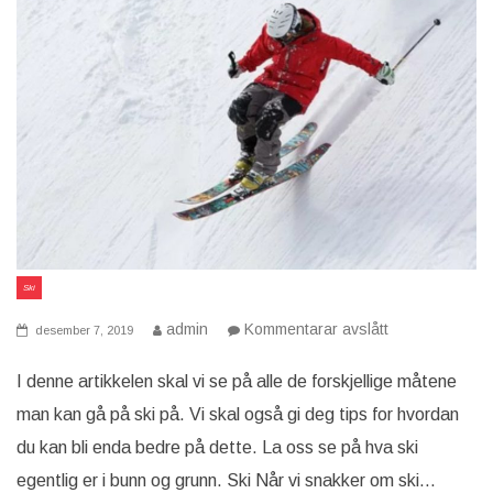
Ski
på
admin
Kommentarar avslått
desember 7, 2019
Vil
du
gå
I denne artikkelen skal vi se på alle de forskjellige måtene
på
man kan gå på ski på. Vi skal også gi deg tips for hvordan
ski?
du kan bli enda bedre på dette. La oss se på hva ski
egentlig er i bunn og grunn. Ski Når vi snakker om ski…