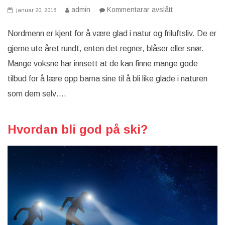
på
admin
Kommentarar avslått
januar 20, 2018
Bli
glad
i
Nordmenn er kjent for å være glad i natur og friluftsliv. De er
utendørsaktivitet
gjerne ute året rundt, enten det regner, blåser eller snør.
Mange voksne har innsett at de kan finne mange gode
tilbud for å lære opp barna sine til å bli like glade i naturen
som dem selv….
Hvordan bli god på ski?